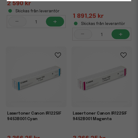
2 590 kr
Skickas från leverantör
1 891,25 kr
-
+
Skickas från leverantör
-
+
Lasertoner Canon IR1225IF
Lasertoner Canon IR1225IF
9453B001 Cyan
9452B001 Magenta