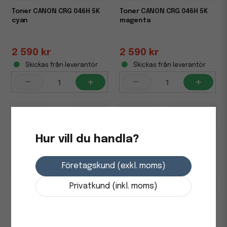
Toner CANON CRG 046H 5K
Toner CANON CRG 046H 5K
cyan
magenta
2 590 kr
2 590 kr
Skickas från leverantör
Skickas från leverantör
-
+
-
+
Hur vill du handla?
Företagskund (exkl. moms)
Privatkund (inkl. moms)
Toner CANON CRG 046H 5K
gul
Lasertoner Canon IR1225IF
9454B001 Svart