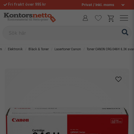
Fri frakt över 995 kr
Sök här
m
Elektronik
Bläck & Toner
Lasertoner Canon
Toner CANON CRG 046H 6,3K svar