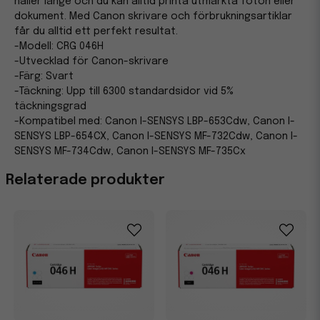
håller länge och du kan alltid printa utmärkta foton eller
dokument. Med Canon skrivare och förbrukningsartiklar
får du alltid ett perfekt resultat.
-Modell: CRG 046H
-Utvecklad för Canon-skrivare
-Färg: Svart
-Täckning: Upp till 6300 standardsidor vid 5%
täckningsgrad
-Kompatibel med: Canon I-SENSYS LBP-653Cdw, Canon I-
SENSYS LBP-654CX, Canon I-SENSYS MF-732Cdw, Canon I-
SENSYS MF-734Cdw, Canon I-SENSYS MF-735Cx
Relaterade produkter