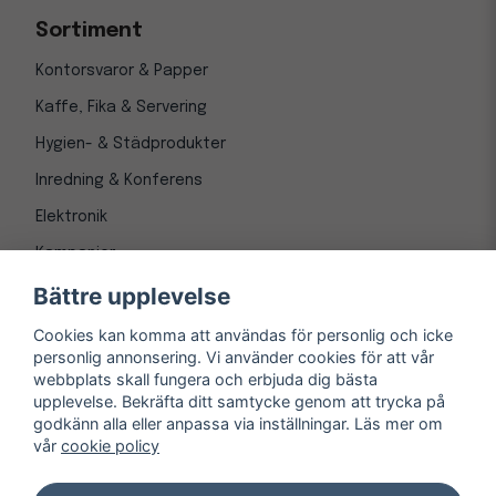
Sortiment
Kontorsvaror & Papper
Kaffe, Fika & Servering
Hygien- & Städprodukter
Inredning & Konferens
Elektronik
Kampanjer
Bättre upplevelse
Cookies kan komma att användas för personlig och icke
personlig annonsering. Vi använder cookies för att vår
webbplats skall fungera och erbjuda dig bästa
upplevelse. Bekräfta ditt samtycke genom att trycka på
godkänn alla eller anpassa via inställningar. Läs mer om
vår
cookie policy
© Copyright 1997-
2026
– Kontorsnetto AB
Järnvägsgatan 8, 243 30 Höör org. nr 556550-3173