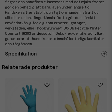
fingrar och handflata tillsammans med det mjuka fodret
gör den behaglig att bära, även under längre tid.
Handsken sitter stabilt och tajt om handen, så att du
alltid har en bra fingerkänsla. Detta gör den särskilt
användarvänlig för dig som arbetar i garaget,
verkstaden, eller i hobbyrummet. OX-ON Recycle Winter
Comfort 16303 är dessutom Oeko-Tex-certifierad, vilket
garanterar att handsken inte innehåller farliga kemikalier
och färgämnen.
Specifikation
Egenskaper
Relaterade produkter
Miljömärkning
AllOffice Miljömärkning