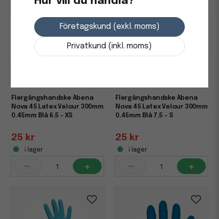
Hur vill du handla?
Företagskund (exkl. moms)
Privatkund (inkl. moms)
Flergångshandske Abena
Flergångshandske Abena
Nova 45 Latex Velour 300mm
Nova 45 Latex Velour 300mm
0,45mm Blå 6,5 - XS
0,45mm Blå 7,5 - S
25 kr
25 kr
i lager
i lager
-
+
-
+