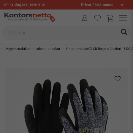
1-2 dagars leverans
Fri frakt över 995 kr
Sök här
r
Hygienprodukter
Arbetshandskar
Vinterhandske OX-ON Recycle Comfort 16303 St