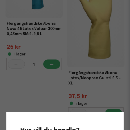
Flergångshandske Abena
Nova 45 Latex Velour 300mm
0,45mm Blå 9-9,5 L
25 kr
i lager
-
+
Flergångshandske Abena
Latex/Neopren Gul stl 9,5 -
XL
37,5 kr
i lager
-
+