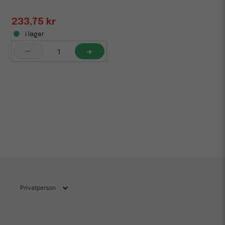
233,75 kr
i lager
-
+