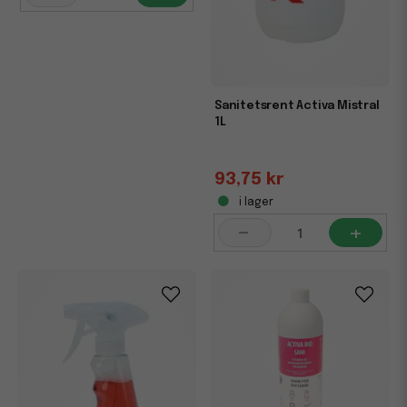
Sanitetsrent Activa Mistral
1L
93,75 kr
i lager
-
+