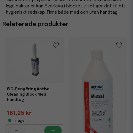
Tillverkat av pimpsten. Repar inte när det används blött.
Inga bakterier kan överleva i blocket vilket gör det till ett
hygieniskt redskap. Finns både med och utan handtag.
Relaterade produkter
WC-Rengöring Activa
Cleaning Block Med
handtag
161,25 kr
i lager
-
+