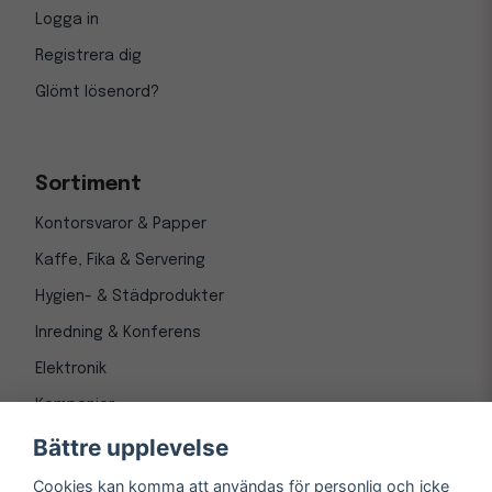
Logga in
Registrera dig
Glömt lösenord?
Sortiment
Kontorsvaror & Papper
Kaffe, Fika & Servering
Hygien- & Städprodukter
Inredning & Konferens
Elektronik
Kampanjer
Bättre upplevelse
Cookies kan komma att användas för personlig och icke