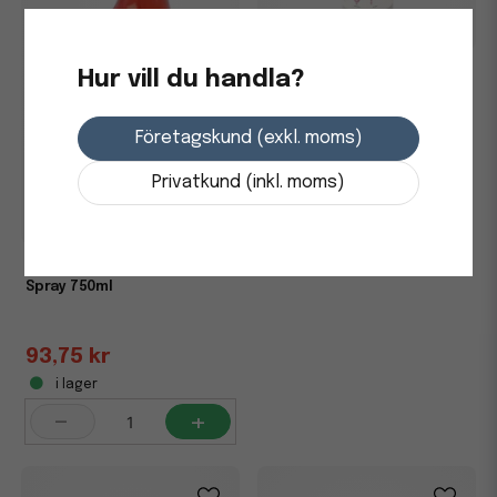
Sanitetsrent Activa Bio Sani
Hur vill du handla?
1L
Företagskund (exkl. moms)
173,75 kr
Privatkund (inkl. moms)
i lager
-
+
Sanitetsrent Activa Bad
Spray 750ml
93,75 kr
i lager
-
+