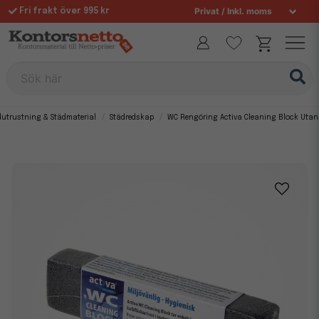
Fri frakt över 995 kr
Sök här
dutrustning & Städmaterial
Städredskap
WC Rengöring Activa Cleaning Block Uta