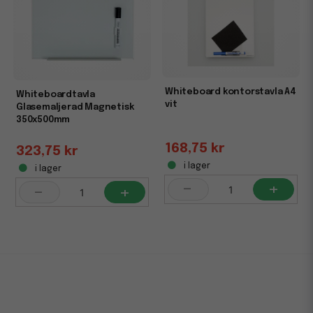
Whiteboard kontorstavla A4
Whiteboardtavla
vit
Glasemaljerad Magnetisk
350x500mm
168,75 kr
323,75 kr
i lager
i lager
-
+
-
+