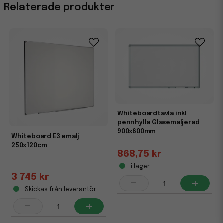
Relaterade produkter
Whiteboardtavla inkl
pennhylla Glasemaljerad
900x600mm
Whiteboard E3 emalj
250x120cm
868,75 kr
i lager
3 745 kr
-
+
Skickas från leverantör
-
+