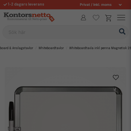
1-2 dagars leverans
Fri frakt över 995 kr
Sök här
board & Anslagstavlor
Whiteboardtavlor
Whiteboardtavla inkl penna Magnetisk 