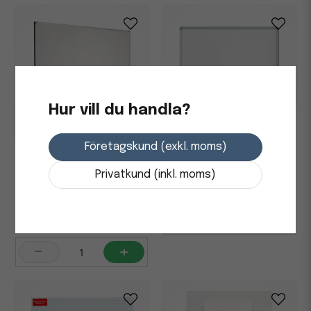
Hur vill du handla?
Whiteboardtavla Standard
Lackad Stål 1200x900mm
Företagskund (exkl. moms)
Whiteboard E3 emalj
350x120cm
Privatkund (inkl. moms)
868,75 kr
i lager
5 348,75 kr
-
+
Skickas från leverantör
-
+